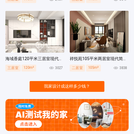
海域香庭120平米三居室现代简约风装修案例
祥悦苑105平米两居室现代简约风装修案例
120m²
105m²
3027
3838
三居室
二居室
我家设计成这样多少钱？