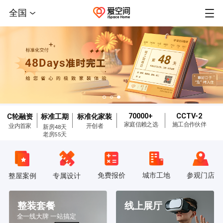
全国
70000+
CCTV-2
C轮融资
标准工期
标准化家装
家庭信赖之选
施工合作伙伴
业内首家
开创者
新房48天
老房55天
免费报价
城市工地
参观门店
整屋案例
专属设计
整装套餐
线上展厅
全一线大牌 一站搞定