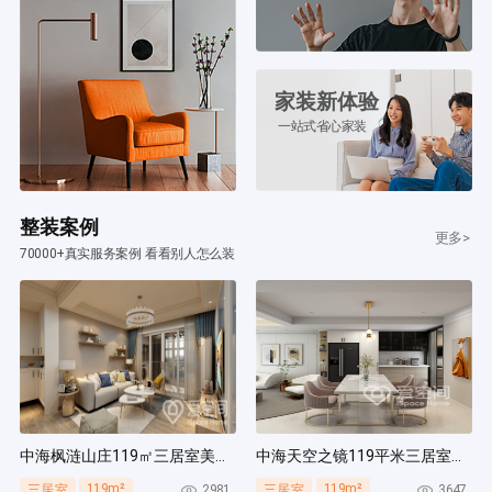
家装新体验
一站式省心家装
整装案例
更多>
70000+真实服务案例 看看别人怎么装
中海枫涟山庄119㎡三居室美式风装修案例
中海天空之镜119平米三居室北欧风装修案例
119m²
119m²
2981
3647
三居室
三居室