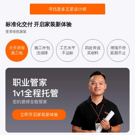
寻找更多五星设计师
标准化交付 开启家装新体验
变革传统家装
天天请假
施工外包
工艺水平
四处奔波
增项不停
跑工地
没保障
不达标
买材料
延期不止
立即开启家装新体验