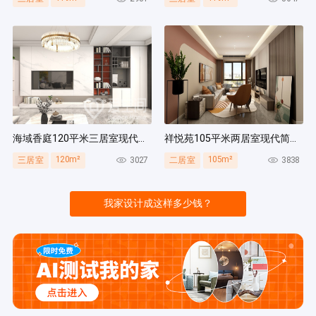
海域香庭120平米三居室现代简约风装修案例
祥悦苑105平米两居室现代简约风装修案例
120m²
105m²
3027
3838
三居室
二居室
我家设计成这样多少钱？