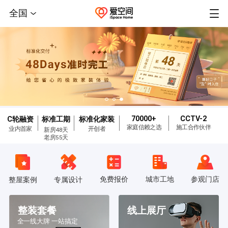
全国
70000+
CCTV-2
C轮融资
标准工期
标准化家装
家庭信赖之选
施工合作伙伴
业内首家
开创者
新房48天
老房55天
免费报价
城市工地
参观门店
整屋案例
专属设计
整装套餐
线上展厅
全一线大牌 一站搞定