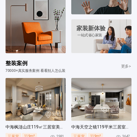
家装新体验
一站式省心家装
整装案例
更多>
70000+真实服务案例 看看别人怎么装
中海枫涟山庄119㎡三居室美式风装修案例
中海天空之镜119平米三居室北欧风装修案例
119m²
119m²
2981
3647
三居室
三居室