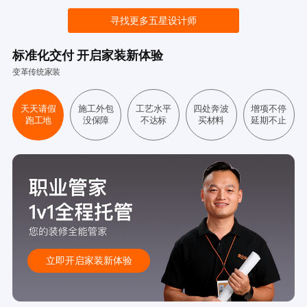
寻找更多五星设计师
标准化交付 开启家装新体验
变革传统家装
天天请假
施工外包
工艺水平
四处奔波
增项不停
跑工地
没保障
不达标
买材料
延期不止
立即开启家装新体验