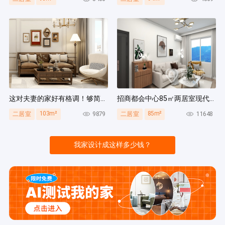
这对夫妻的家好有格调！够简洁还复古，好打扫卫生太贴心~
招商都会中心85㎡两居室现代简约风装修案例
103m²
85m²
9879
11648
二居室
二居室
我家设计成这样多少钱？