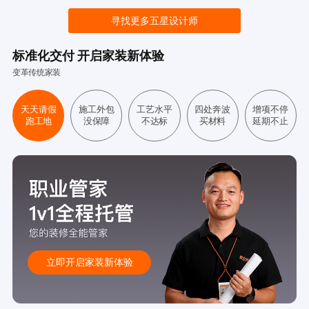
寻找更多五星设计师
标准化交付 开启家装新体验
变革传统家装
天天请假
施工外包
工艺水平
四处奔波
增项不停
跑工地
没保障
不达标
买材料
延期不止
立即开启家装新体验