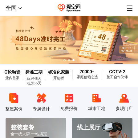
全国
70000+
CCTV-2
C轮融资
标准工期
标准化家装
家庭信赖之选
施工合作伙伴
业内首家
开创者
新房48天
老房55天
免费报价
城市工地
参观门店
整屋案例
专属设计
整装套餐
线上展厅
全一线大牌 一站搞定