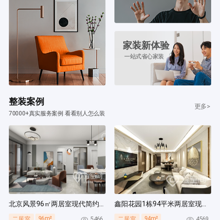
家装新体验
一站式省心家装
整装案例
更多>
70000+真实服务案例 看看别人怎么装
北京风景96㎡两居室现代简约风装修案例
鑫阳花园1栋94平米两居室现代简约风装修案例
96m²
94m²
5466
4569
二居室
二居室