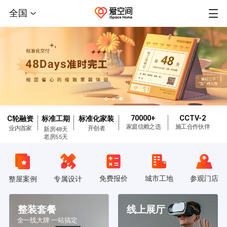
全国
70000+
CCTV-2
C轮融资
标准工期
标准化家装
家庭信赖之选
施工合作伙伴
业内首家
开创者
新房48天
老房55天
免费报价
城市工地
参观门店
整屋案例
专属设计
整装套餐
线上展厅
全一线大牌 一站搞定