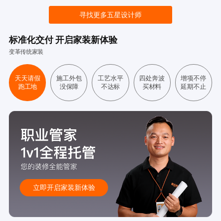
寻找更多五星设计师
标准化交付 开启家装新体验
变革传统家装
天天请假
施工外包
工艺水平
四处奔波
增项不停
跑工地
没保障
不达标
买材料
延期不止
立即开启家装新体验