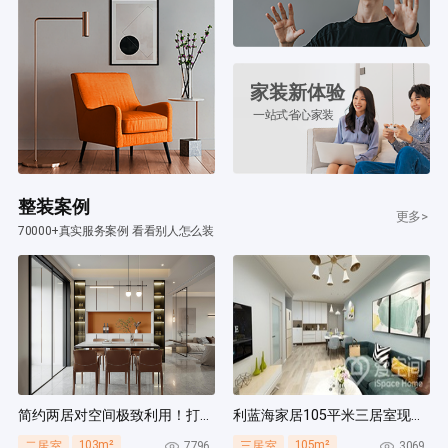
家装新体验
一站式省心家装
整装案例
更多>
70000+真实服务案例 看看别人怎么装
简约两居对空间极致利用！打造多组通顶柜，整齐能装！
利蓝海家居105平米三居室现代简约风装修案例
103m²
105m²
7796
3069
二居室
三居室