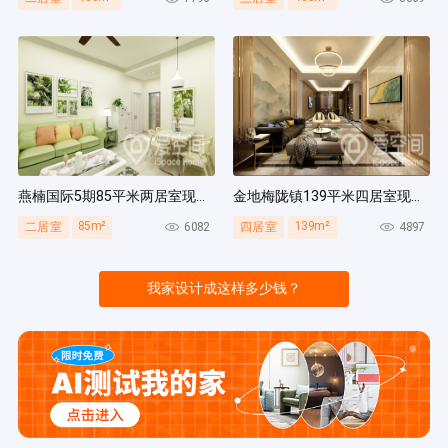
燕楠国际5期85平米两居室现代简约风装修案例
金地梅陇镇139平米四居室现代简约风装修案例
85m²
139m²
6082
4897
二居室
四居室
我家设计成这样多少钱？