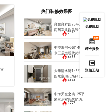
20321
2032
热门装修效果图
雍鑫雍祥园93平米
免费规划
两居室北欧风装修案
2950
例
免费
中交海河公馆140平
精准报价
米三居室现代简约风
2911
装修案例
格调榴园
2m²
三居室
|
现代
|
119m²
预估工期
大华清水湾146平米
四居室现代简约风装
找他设计
2823
修案例
中海天空之镜125平
20321
2032
米三居室现代简约风
2775
装修案例