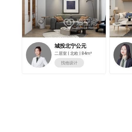
城投北宁公元
二居室
|
北欧
|
84m²
找他设计