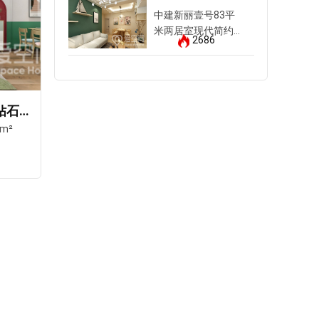
中建新丽壹号83平
米两居室现代简约风
2686
装修案例
中海城市广场钻石湾
和平翰林公馆
9m²
三居室
|
现代
|
126m²
找他设计