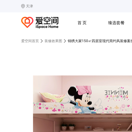
天津
选择城市
热门城市：
北
首 页
臻选套餐
B
北京
C
成都
爱空间首页
装修效果图
锦绣大家150㎡四居室现代简约风装修案
G
广州
其他城市
J
济南
收房
设计
预算
合同
L
廊坊
S
上海
T
天津
太原
W
武汉
Z
郑州