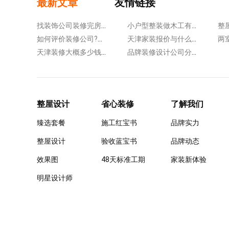
最新文章
友情链接
找装饰公司装修完房子何时入住?可从三个方面来考虑!
小户型整装做木工有何好处?空间利用率高更美观舒适!
如何评价装修公司?在签合同之前要注意这几点!
天津家装报价与什么有关?预算工程造价要考虑这些因素!
天津装修大概多少钱一平米?按包工包料来列举费用!
品牌装修设计公司分享收房技巧，教你轻松躲开各种坑!
整屋设计
省心装修
了解我们
臻选套餐
施工红宝书
品牌实力
整屋设计
验收蓝宝书
品牌动态
效果图
48天标准工期
家装新体验
明星设计师