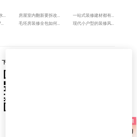
普通装修怎么做防水效果好?可从材料选用和施工入手!
房屋室内翻新要拆改什么?拆改原有装修材料或部分主体!
一站式装修建材都有哪些材料?基础装修常用这些建材!
简装交付如何验收?验收简装房主要看这几个方面!
毛坯房装修全包如何避坑?在签合同时务必注意这几点!
现代小户型的装修风格有哪些?这几种家装风格值得推荐!
下载爱空间App
爱空间官微