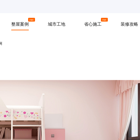
京
上海
广州
Hot
Hot
整屋案例
城市工地
省心施工
装修攻略
例
材料
拆改
水电
软装
入住
防水
泥瓦
木工