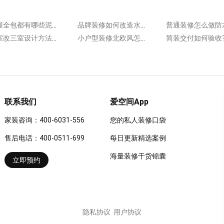
整屋全包都有哪些泥瓦项目?泥瓦工进场后通常会做这些!
品牌装修如何改造水路?会按照这些施工程序来布线!
两室改三室设计方法有哪些?列举一些常见的设计方法!
小户型装修北欧风怎么搭配软装?室内装饰体现风格特色!
联系我们
爱空间App
家装咨询：400-6031-556
您的私人装修口袋
售后电话：400-0511-699
每日更新精选案例
海量装修干货锦囊
立即预约
隐私协议
用户协议