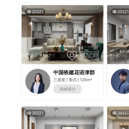
20321
20321
中国铁建花语津郡
三居室
|
美式
|
125m²
找他设计
20321
20321