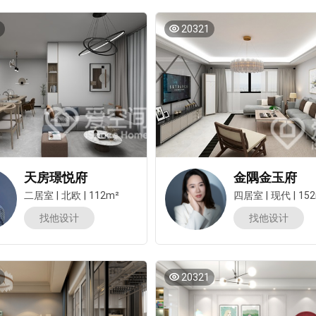
20321
天房璟悦府
金隅金玉府
二居室
|
北欧
|
112m²
四居室
|
现代
|
15
找他设计
找他设计
20321