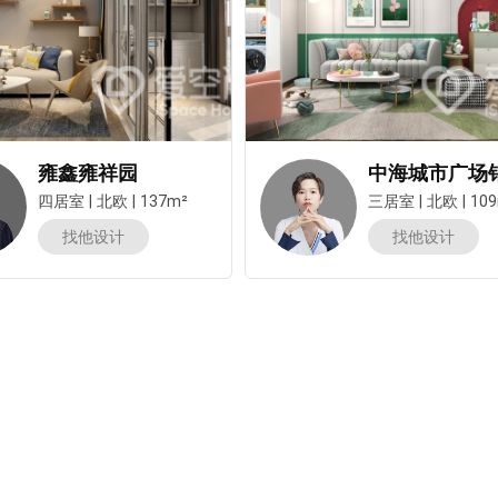
雍鑫雍祥园
四居室
|
北欧
|
137m²
三居室
|
北欧
|
10
找他设计
找他设计