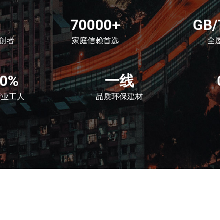
70000+
GB/
创者
家庭信赖首选
全
00%
一线
产业工人
品质环保建材