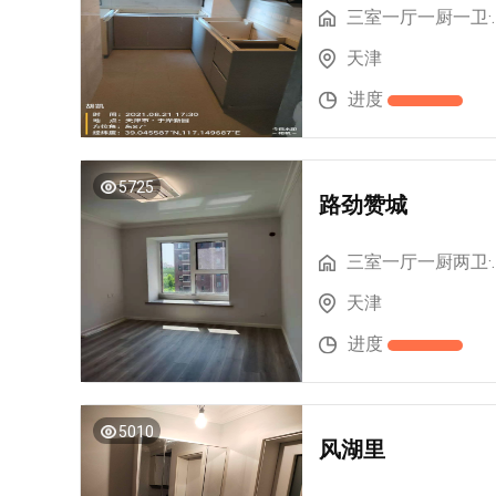
三室一厅一厨
天津
进度
5725
路劲赞城
三室一厅一厨
天津
进度
5010
风湖里