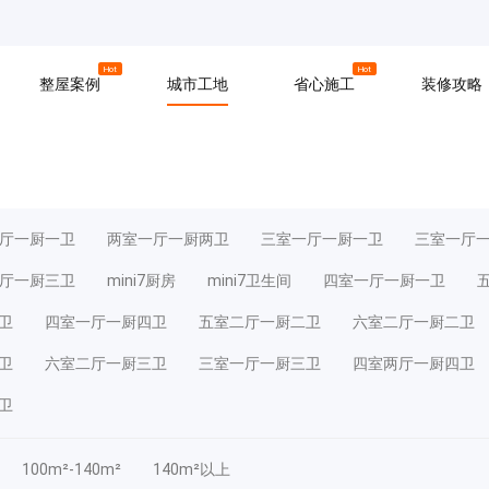
京
上海
广州
Hot
Hot
整屋案例
城市工地
省心施工
装修攻略
材料
拆改
水电
软装
入住
防水
泥瓦
木工
厅一厨一卫
两室一厅一厨两卫
三室一厅一厨一卫
三室一厅
厅一厨三卫
mini7厨房
mini7卫生间
四室一厅一厨一卫
卫
四室一厅一厨四卫
五室二厅一厨二卫
六室二厅一厨二卫
卫
六室二厅一厨三卫
三室一厅一厨三卫
四室两厅一厨四卫
卫
100m²-140m²
140m²以上