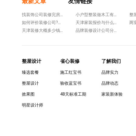
最新文章
友情链接
找装饰公司装修完房子何时入住?可从三个方面来考虑!
小户型整装做木工有何好处?空间利用率高更美观舒适!
如何评价装修公司?在签合同之前要注意这几点!
天津家装报价与什么有关?预算工程造价要考虑这些因素!
天津装修大概多少钱一平米?按包工包料来列举费用!
品牌装修设计公司分享收房技巧，教你轻松躲开各种坑!
整屋设计
省心装修
了解我们
臻选套餐
施工红宝书
品牌实力
整屋设计
验收蓝宝书
品牌动态
效果图
48天标准工期
家装新体验
明星设计师