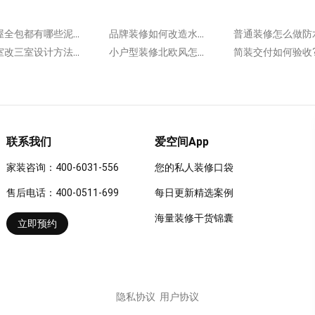
整屋全包都有哪些泥瓦项目?泥瓦工进场后通常会做这些!
品牌装修如何改造水路?会按照这些施工程序来布线!
两室改三室设计方法有哪些?列举一些常见的设计方法!
小户型装修北欧风怎么搭配软装?室内装饰体现风格特色!
联系我们
爱空间App
家装咨询：400-6031-556
您的私人装修口袋
售后电话：400-0511-699
每日更新精选案例
海量装修干货锦囊
立即预约
隐私协议
用户协议