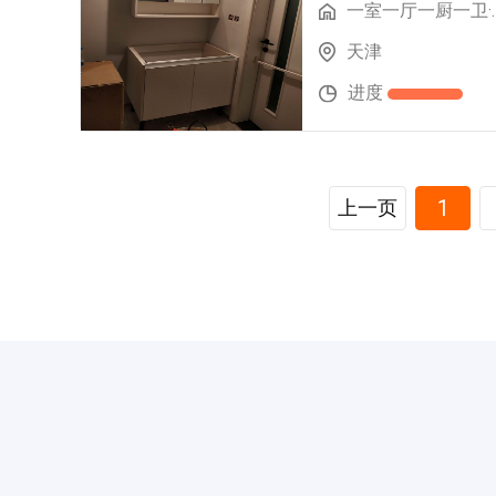
一室一厅一厨
天津
进度
1
上一页