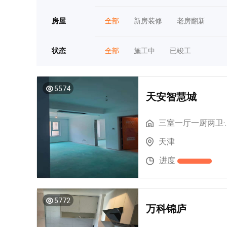
房屋
全部
新房装修
老房翻新
状态
全部
施工中
已竣工
5574
天安智慧城
三室一厅一
天津
进度
5772
万科锦庐