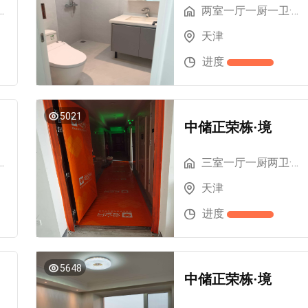
一卫·93.03m²
两室一厅一厨一卫·80.51m²
天津
进度
5021
中储正荣栋·境
两卫·116.21m²
三室一厅一厨两卫·130m²
天津
进度
5648
中储正荣栋·境