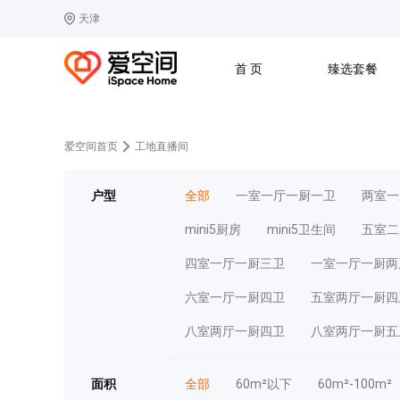
天津
选择城市
热门城市：
北
首 页
臻选套餐
B
北京
C
成都
G
广州
其他城市
J
济南
收房
设计
爱空间首页
工地直播间
预算
合同
L
廊坊
S
上海
户型
全部
一室一厅一厨一卫
两室一
T
天津
太原
W
武汉
mini5厨房
mini5卫生间
五室二
Z
郑州
四室一厅一厨三卫
一室一厅一厨两
六室一厅一厨四卫
五室两厅一厨四
八室两厅一厨四卫
八室两厅一厨五
面积
全部
60m²以下
60m²-100m²