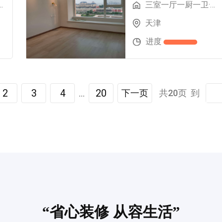
一卫·61.6m²
三室一厅一厨一卫·98.59m²
天津
进度
2
3
4
...
20
下一页
共20页 到
“省心装修 从容生活”