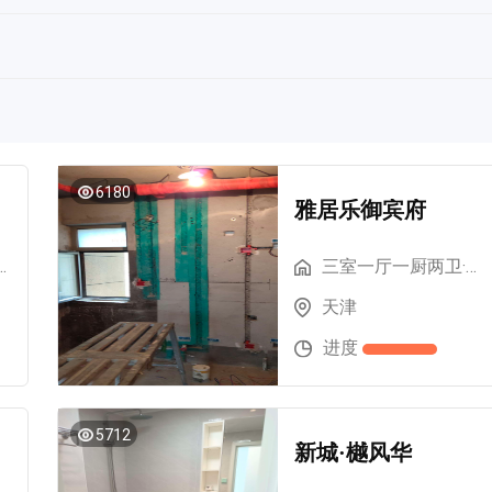
6180
雅居乐御宾府
厨两卫·130m²
三室一厅一厨两卫·130m²
天津
进度
5712
新城·樾风华