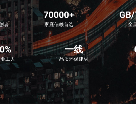
70000+
GB/
创者
家庭信赖首选
全
00%
一线
产业工人
品质环保建材