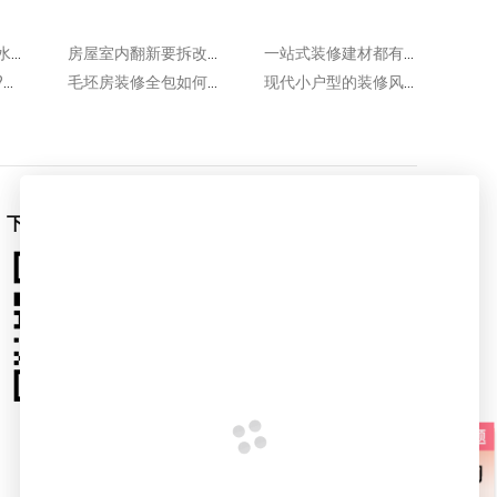
普通装修怎么做防水效果好?可从材料选用和施工入手!
房屋室内翻新要拆改什么?拆改原有装修材料或部分主体!
一站式装修建材都有哪些材料?基础装修常用这些建材!
简装交付如何验收?验收简装房主要看这几个方面!
毛坯房装修全包如何避坑?在签合同时务必注意这几点!
现代小户型的装修风格有哪些?这几种家装风格值得推荐!
下载爱空间App
爱空间官微